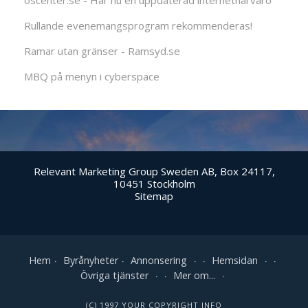
oscenter.se - Har nu en uppdaterad internetnärvaro
Rullande evenemangsprogram rekommenderas!
Ramar utan gränser - Ramsyd.se
MBQ på menyn i cyberspace
Relevant Marketing Group Sweden AB, Box 24117,
10451 Stockholm
Sitemap
Hem
Byrånyheter
Annonsering
Hemsidan
Övriga tjänster
Mer om...
(C) 1997 YOUR COPYRIGHT INFO