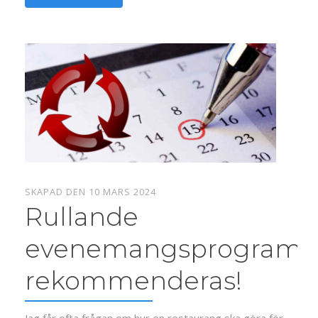
SKAPAD DEN 10 MARS 2024
Rullande
evenemangsprogram
rekommenderas!
Jag får ofta frågan om hur en restaurang ska göra för