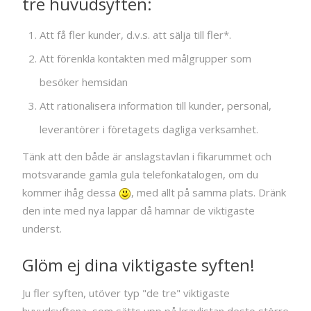
tre huvudsyften:
Att få fler kunder, d.v.s. att sälja till fler*.
Att förenkla kontakten med målgrupper som
besöker hemsidan
Att rationalisera information till kunder, personal,
leverantörer i företagets dagliga verksamhet.
Tänk att den både är anslagstavlan i fikarummet och
motsvarande gamla gula telefonkatalogen, om du
kommer ihåg dessa
, med allt på samma plats. Dränk
den inte med nya lappar då hamnar de viktigaste
underst.
Glöm ej dina viktigaste syften!
Ju fler syften, utöver typ "de tre" viktigaste
huvudsyftena, som sätts upp på kravlistan desto större