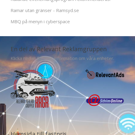
Ramar utan gränser - Ramsyd.se
MBQ på menyn i cyberspace
En del av Relevant Reklamgruppen
Klicka nedan för mer information om våra enheter.
Hemsida till fastpris