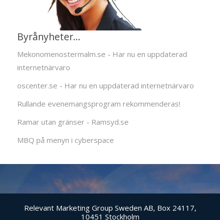
Byrånyheter...
Mekonomenostermalm.se - Har nu en uppdaterad
internetnärvaro
oscenter.se - Har nu en uppdaterad internetnärvaro
Rullande evenemangsprogram rekommenderas!
Ramar utan gränser - Ramsyd.se
MBQ på menyn i cyberspace
Relevant Marketing Group Sweden AB, Box 24117,
10451 Stockholm